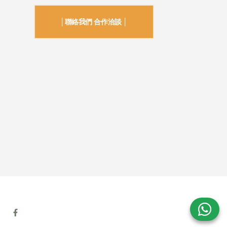
│聯絡我們 合作洽談 │