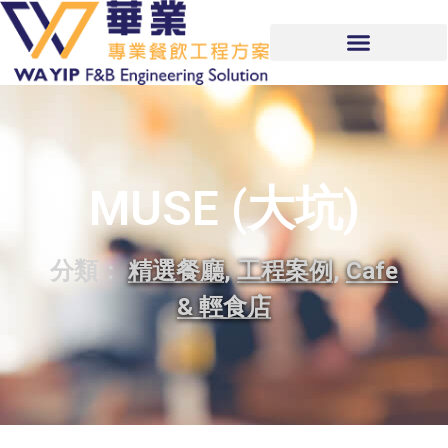
MUSE (大坑)
分類：
精選餐廳
,
工程案例
,
Cafe
& 輕食店