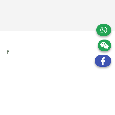
地址:
九龍觀塘開源道72號溢財中心12樓6室