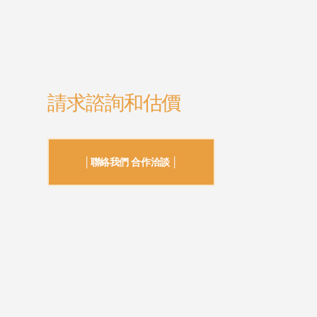
請求諮詢和估價
│聯絡我們 合作洽談 │