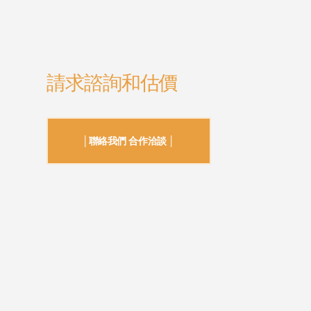
請求諮詢和估價
│聯絡我們 合作洽談 │