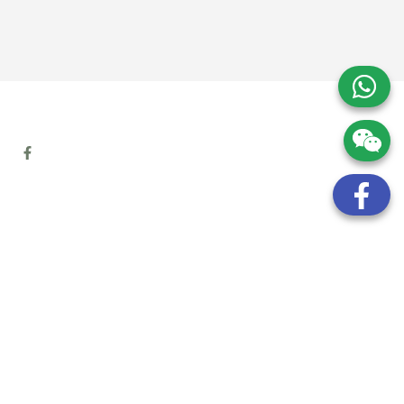
地址:
九龍觀塘開源道72號溢財中心12樓6室