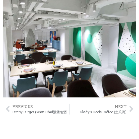
PREVIOUS
NEXT
Sunny Burger (Wan Chai漢堡包酒吧)
Glady’s Heels Coffee (土瓜灣)