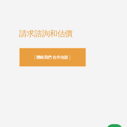
請求諮詢和估價
│聯絡我們 合作洽談 │