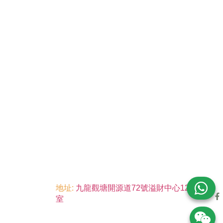
地址:
九龍觀塘開源道72號溢財中心12樓6
室