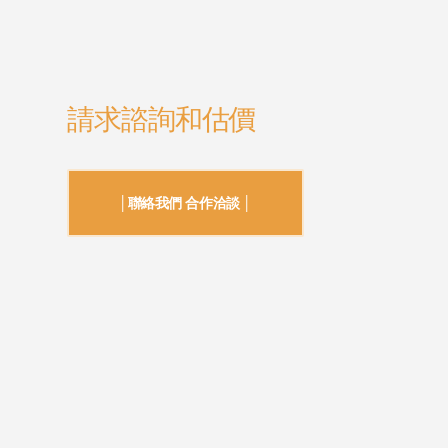
請求諮詢和估價
│聯絡我們 合作洽談 │