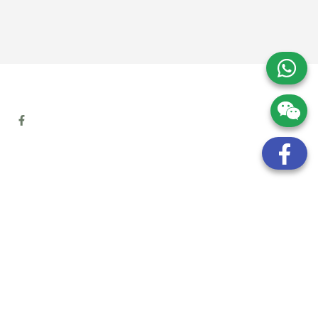
地址:
九龍觀塘開源道72號溢財中心12樓6室