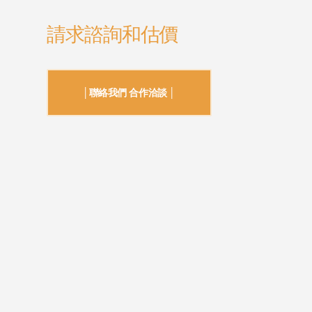
請求諮詢和估價
│聯絡我們 合作洽談 │