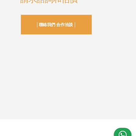
│聯絡我們 合作洽談 │