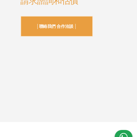
請求諮詢和估價
│聯絡我們 合作洽談 │