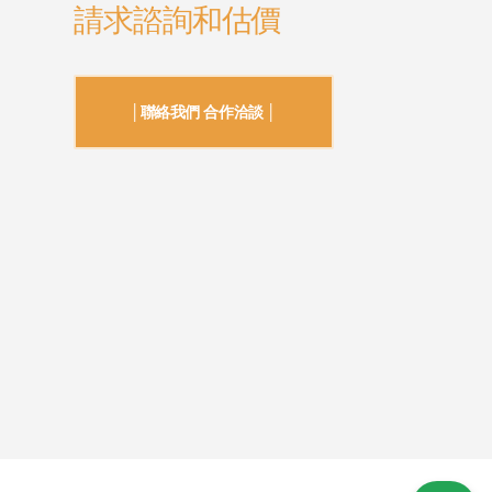
請求諮詢和估價
│聯絡我們 合作洽談 │