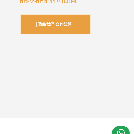
│聯絡我們 合作洽談 │