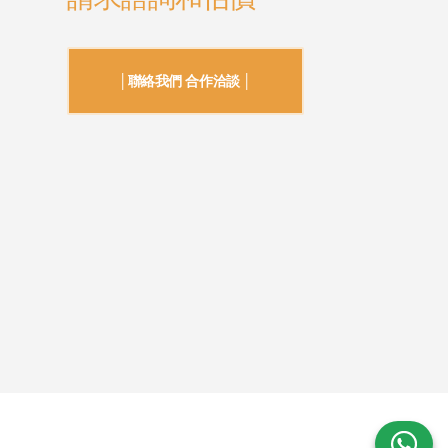
│聯絡我們 合作洽談 │