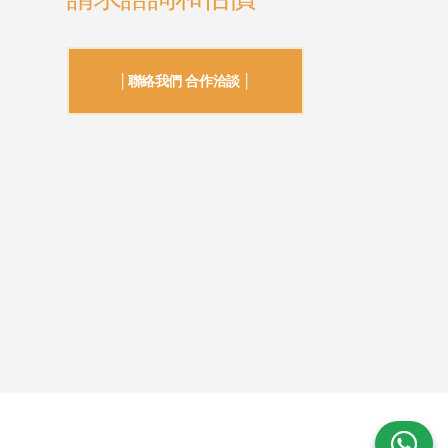
│聯絡我們 合作洽談 │