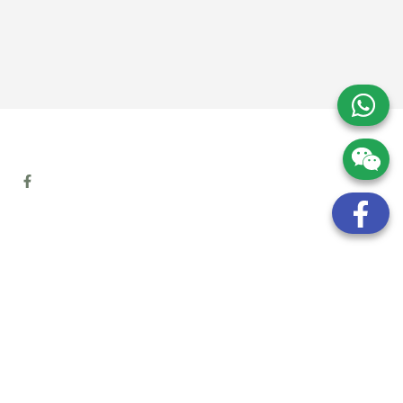
地址:
九龍觀塘開源道72號溢財中心12樓6室