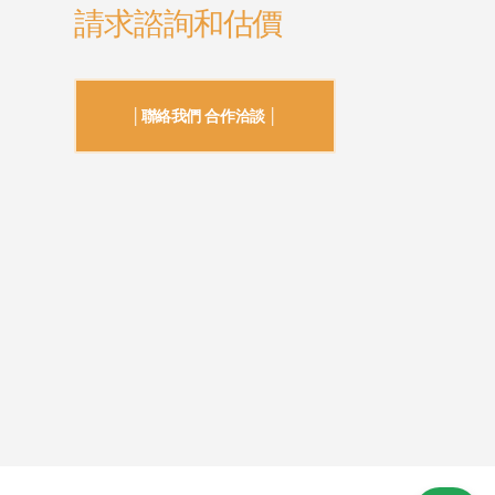
請求諮詢和估價
│聯絡我們 合作洽談 │