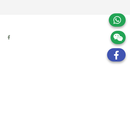
地址:
九龍觀塘開源道72號溢財中心12樓6室