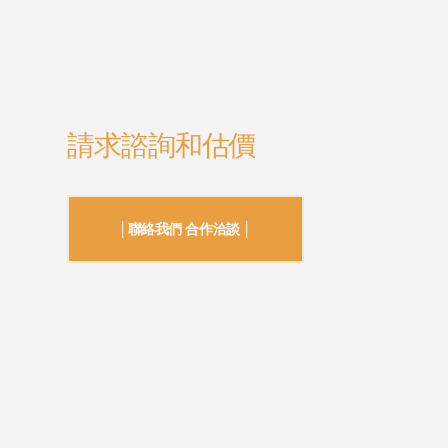
請求諮詢和估價
│聯絡我們 合作洽談 │