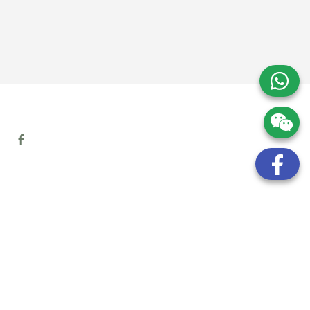
地址:
九龍觀塘開源道72號溢財中心12樓6室