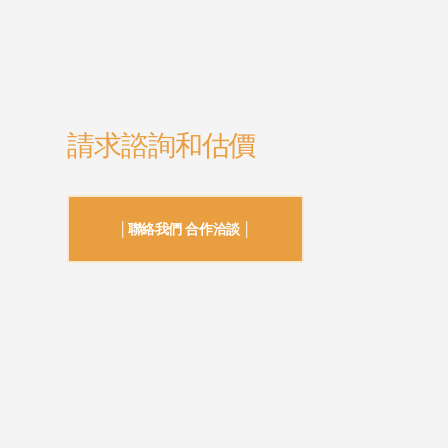
請求諮詢和估價
│聯絡我們 合作洽談 │