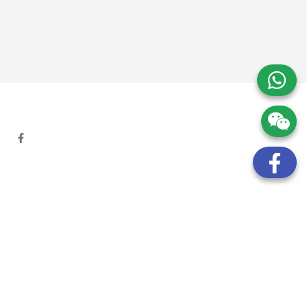
地址:
九龍觀塘開源道72號溢財中心12樓6室