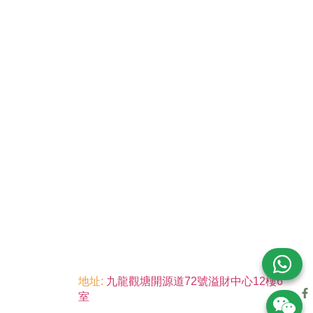
地址:
九龍觀塘開源道72號溢財中心12樓6
室