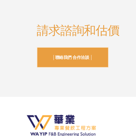
請求諮詢和估價
│聯絡我們 合作洽談 │