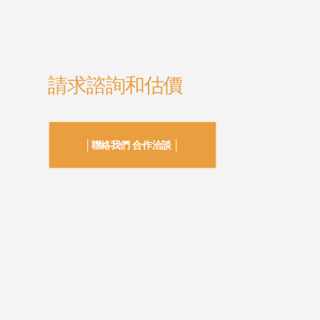
請求諮詢和估價
│聯絡我們 合作洽談 │