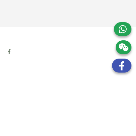
地址:
九龍觀塘開源道72號溢財中心12樓6室