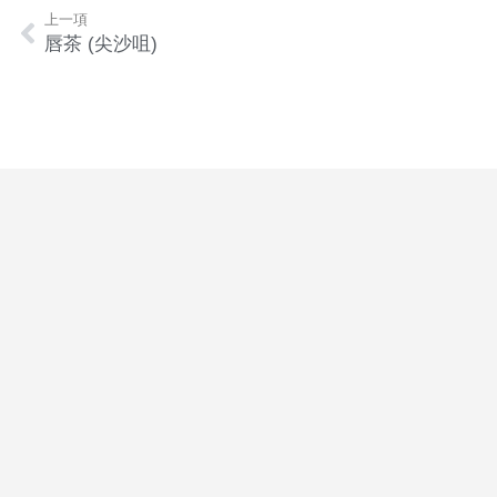
上一項
唇茶 (尖沙咀)