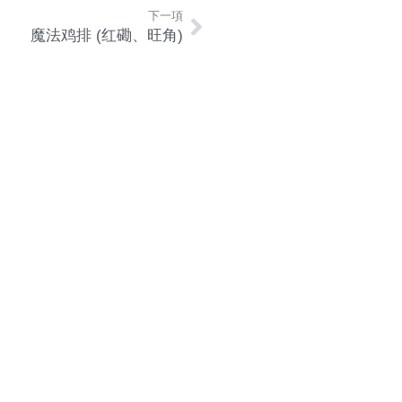
下一項
魔法鸡排 (红磡、旺角)