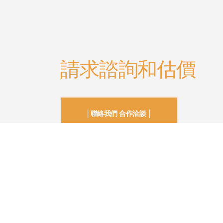
請求諮詢和估價
│聯絡我們 合作洽談 │