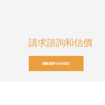
請求諮詢和估價
│聯絡我們 合作洽談 │