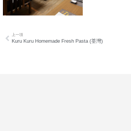
上一項
Kuru Kuru Homemade Fresh Pasta (荃灣)