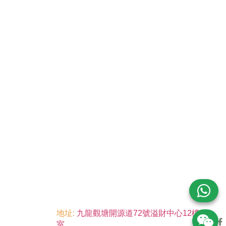
地址:
九龍觀塘開源道72號溢財中心12樓6
室