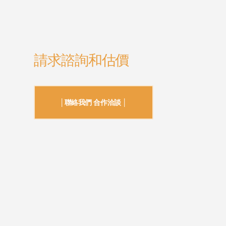
請求諮詢和估價
│聯絡我們 合作洽談 │