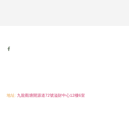
地址:
九龍觀塘開源道72號溢財中心12樓6室