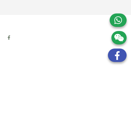
地址:
九龍觀塘開源道72號溢財中心12樓6室