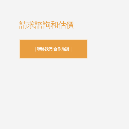
請求諮詢和估價
│聯絡我們 合作洽談 │