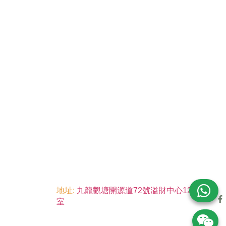
地址:
九龍觀塘開源道72號溢財中心12樓6
室