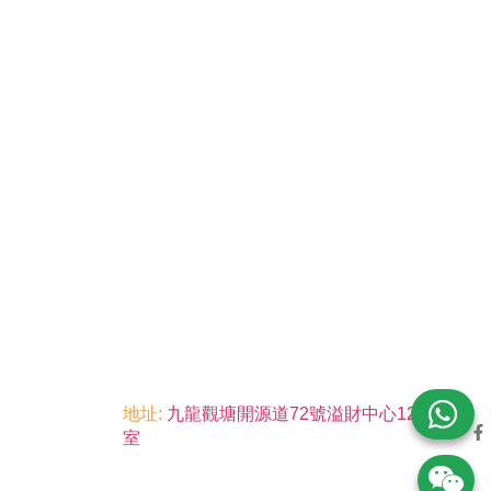
地址:
九龍觀塘開源道72號溢財中心12樓6
室