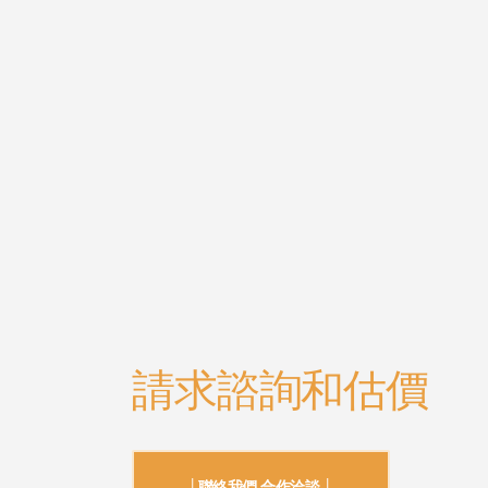
請求諮詢和估價
│聯絡我們 合作洽談 │