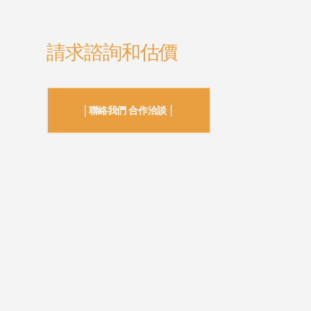
請求諮詢和估價
│聯絡我們 合作洽談 │