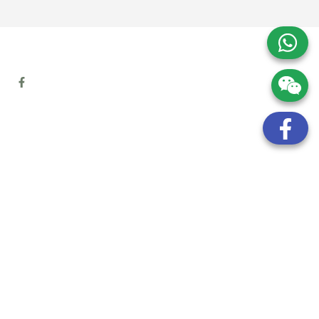
地址:
九龍觀塘開源道72號溢財中心12樓6室
電話:
(852) 6089 8215
/ 聯絡人: Mr.Eddie So