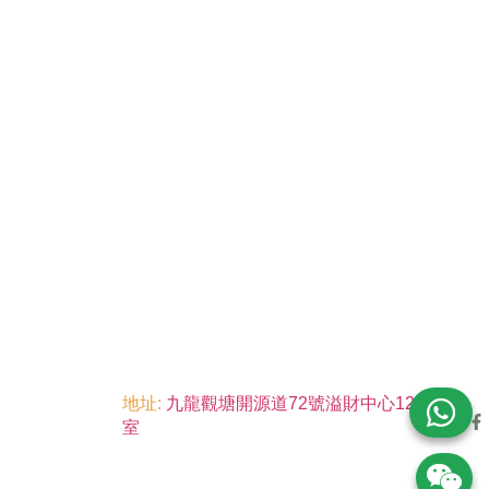
地址:
九龍觀塘開源道72號溢財中心12樓6
室