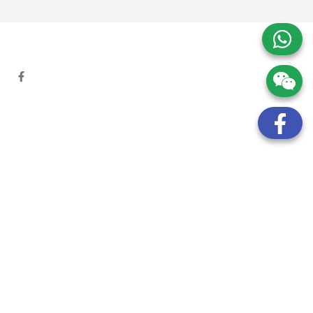
地址:
九龍觀塘開源道72號溢財中心12樓6室
電話:
(852) 6089 8215
/ 聯絡人: Mr.Eddie So