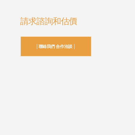
請求諮詢和估價
│聯絡我們 合作洽談 │