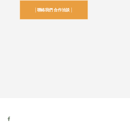
│聯絡我們 合作洽談 │