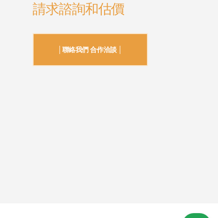
請求諮詢和估價
│聯絡我們 合作洽談 │