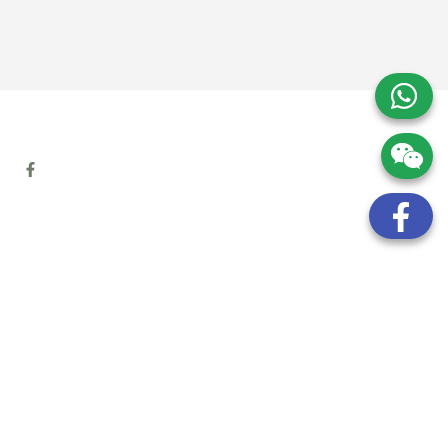
地址:
九龍觀塘開源道72號溢財中心12樓6室