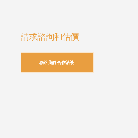
請求諮詢和估價
│聯絡我們 合作洽談 │