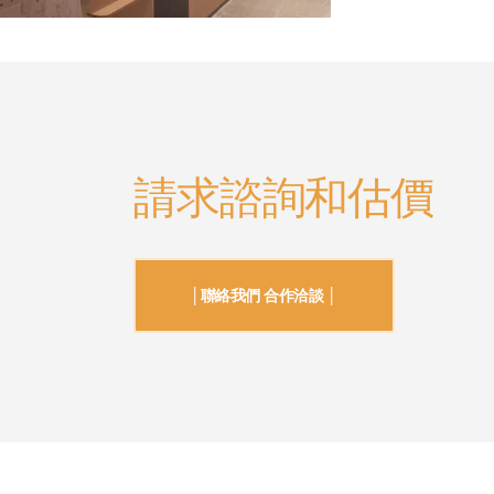
請求諮詢和估價
│聯絡我們 合作洽談 │