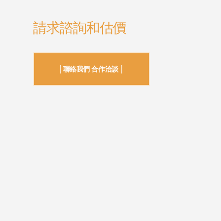
請求諮詢和估價
│聯絡我們 合作洽談 │