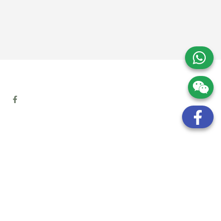
地址:
九龍觀塘開源道72號溢財中心12樓6室