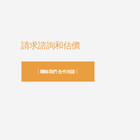
請求諮詢和估價
│聯絡我們 合作洽談 │