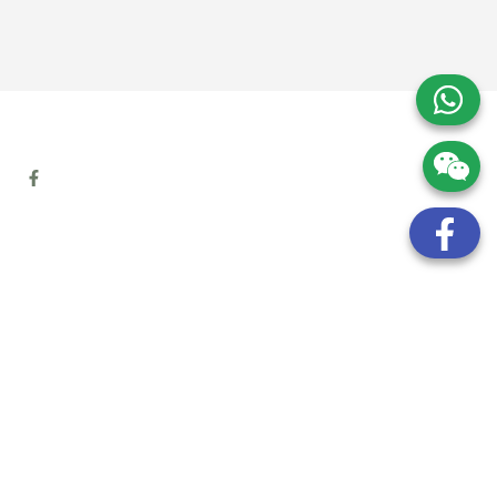
地址:
九龍觀塘開源道72號溢財中心12樓6室