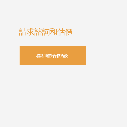
請求諮詢和估價
│聯絡我們 合作洽談 │