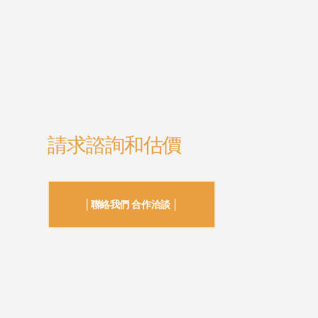
請求諮詢和估價
│聯絡我們 合作洽談 │