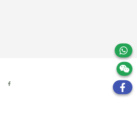
地址:
九龍觀塘開源道72號溢財中心12樓6室