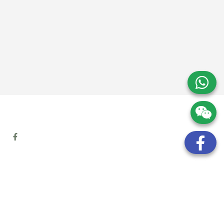
地址:
九龍觀塘開源道72號溢財中心12樓6室