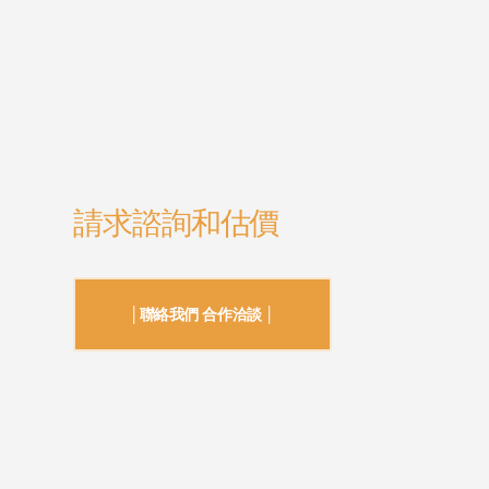
請求諮詢和估價
│聯絡我們 合作洽談 │