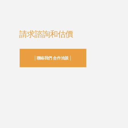
請求諮詢和估價
│聯絡我們 合作洽談 │