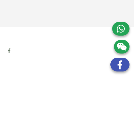
地址:
九龍觀塘開源道72號溢財中心12樓6室