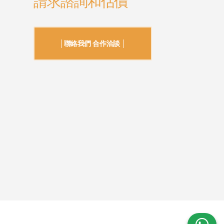
請求諮詢和估價
│聯絡我們 合作洽談 │