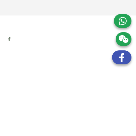
地址:
九龍觀塘開源道72號溢財中心12樓6室