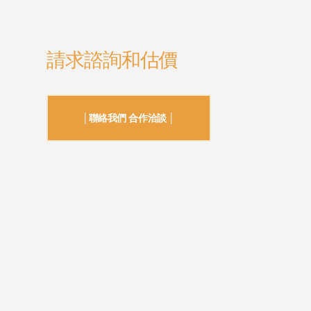
請求諮詢和估價
│聯絡我們 合作洽談 │