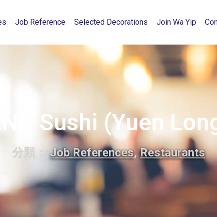
es
Job Reference
Selected Decorations
Join Wa Yip
Con
NA Sushi (Yuen Lon
分類：
Job References
,
Restaurants