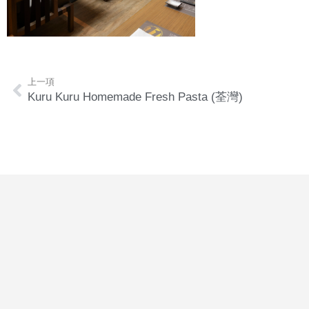
上一項
Kuru Kuru Homemade Fresh Pasta (荃灣)