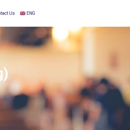
tact Us
ENG
g)