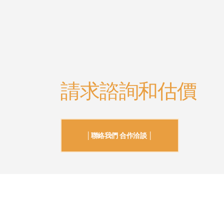
請求諮詢和估價
│聯絡我們 合作洽談 │