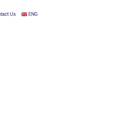
tact Us
ENG