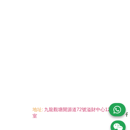
地址:
九龍觀塘開源道72號溢財中心12樓6
室