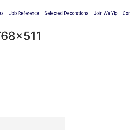
es
Job Reference
Selected Decorations
Join Wa Yip
Con
768×511