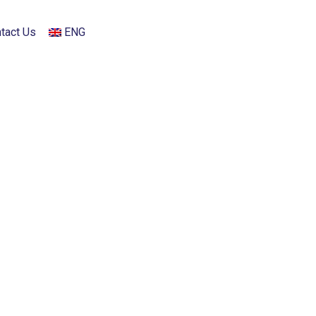
tact Us
ENG