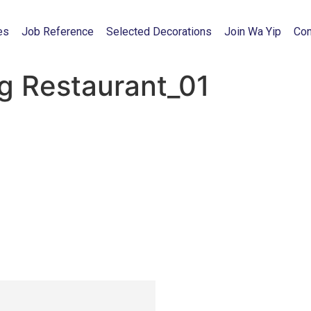
es
Job Reference
Selected Decorations
Join Wa Yip
Con
g Restaurant_01