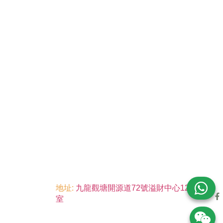
地址:
九龍觀塘開源道72號溢財中心12樓6
室