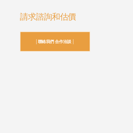
請求諮詢和估價
│聯絡我們 合作洽談 │