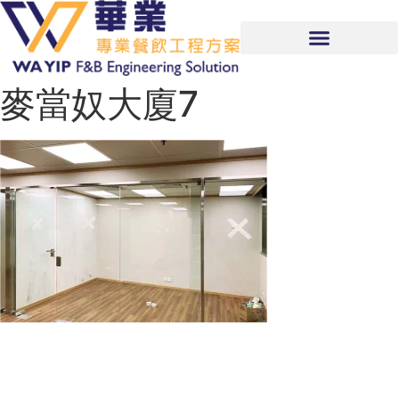
麥當奴大廈7