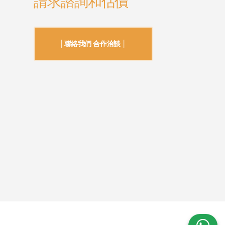
請求諮詢和估價
│聯絡我們 合作洽談 │