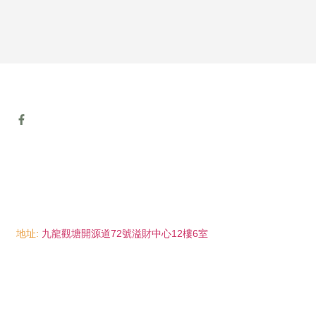
地址:
九龍觀塘開源道72號溢財中心12樓6室