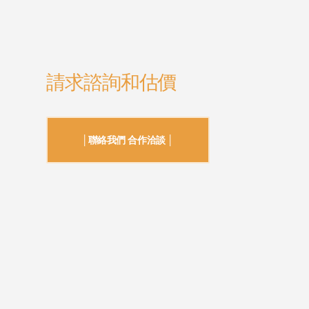
請求諮詢和估價
│聯絡我們 合作洽談 │